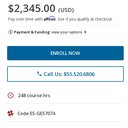
$2,345.00
(USD)
Affirm
Pay over time with
. See if you qualify at checkout.
Payment & Funding:
view your options
ENROLL NOW
Call Us: 855.520.6806
phone
schedule
248 course hrs
Code ES-GES7074