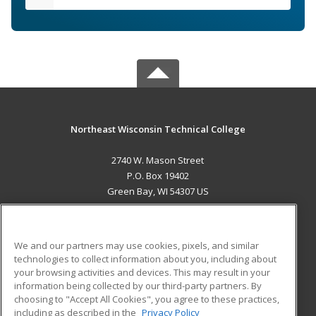
Northeast Wisconsin Technical College
2740 W. Mason Street
P.O. Box 19402
Green Bay, WI 54307 US
MAIN CONTENT
Career Training
We and our partners may use cookies, pixels, and similar
technologies to collect information about you, including about
ADDITIONAL RESOURCES
your browsing activities and devices. This may result in your
information being collected by our third-party partners. By
Military
Student Blog
choosing to "Accept All Cookies", you agree to these practices,
Financial Assistance
including as described in the
Privacy Policy