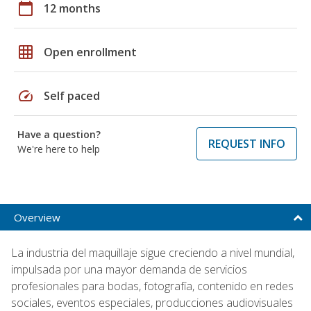
calendar_today
12 months
grid_on
Open enrollment
speed
Self paced
Have a question?
REQUEST INFO
We're here to help
Overview
La industria del maquillaje sigue creciendo a nivel mundial,
impulsada por una mayor demanda de servicios
profesionales para bodas, fotografía, contenido en redes
sociales, eventos especiales, producciones audiovisuales