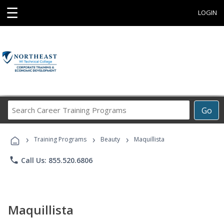
☰
LOGIN
Search
Go
Career
Training
›
›
›
Programs
Training Programs
Beauty
Maquillista
phone
Call Us: 855.520.6806
Maquillista