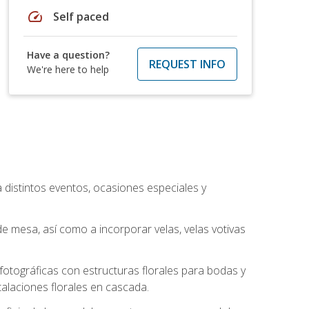
speed
Self paced
Have a question?
REQUEST INFO
We're here to help
a distintos eventos, ocasiones especiales y
e mesa, así como a incorporar velas, velas votivas
otográficas con estructuras florales para bodas y
alaciones florales en cascada.