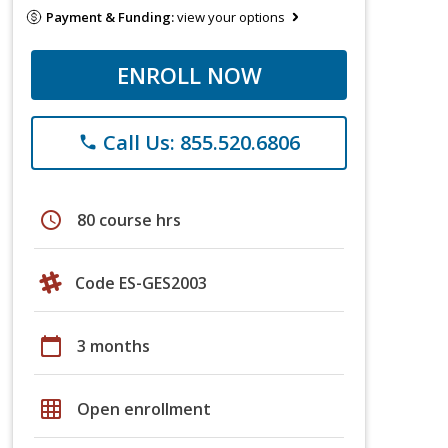
Payment & Funding:
view your options
ENROLL NOW
Call Us: 855.520.6806
phone
schedule
80 course hrs
Code ES-GES2003
calendar_today
3 months
grid_on
Open enrollment