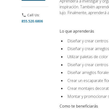
Aprenderá a investigar y org
inspiración. También aprende
lujo. Finalmente, aprenderá a
phone
Call Us:
855.520.6806
Lo que aprenderás
Diseñar y crear centros
Diseñar y crear arreglos
Utilizar paletas de color
Diseñar y crear centros
Diseñar arreglos florale
Crear un escaparate flo
Crear montajes decorati
Montar y promocionar se
Como te beneficiarás