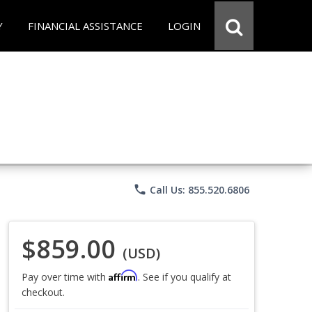
Y
FINANCIAL ASSISTANCE
LOGIN
phone
Call Us: 855.520.6806
$859.00
(USD)
Affirm
Pay over time with
. See if you qualify at
checkout.