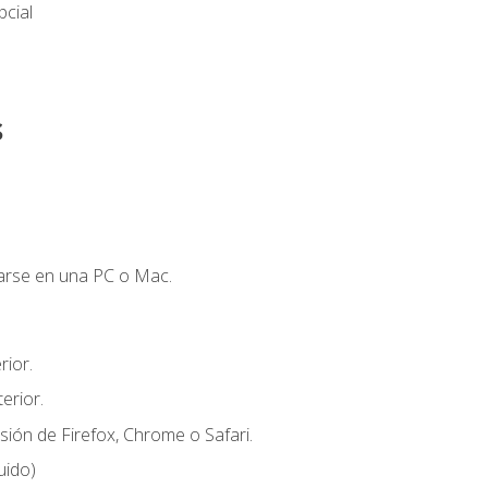
cial
s
zarse en una PC o Mac.
ior.
erior.
sión de Firefox, Chrome o Safari.
uido)