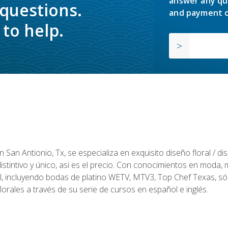
answer any qu
 questions.
and payment o
to help.
en San Antionio, Tx, se especializa en exquisito diseño floral / 
tintivo y único, asi es el precio. Con conocimientos en moda, m
l, incluyendo bodas de platino WETV, MTV3, Top Chef Texas, sól
rales a través de su serie de cursos en español e inglés.