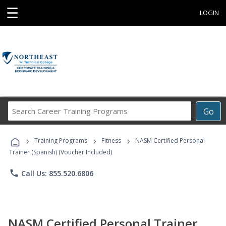
☰
LOGIN
Search
Go
Career
Training
›
›
›
Programs
Training Programs
Fitness
NASM Certified Personal
Trainer (Spanish) (Voucher Included)
phone
Call Us: 855.520.6806
NASM Certified Personal Trainer