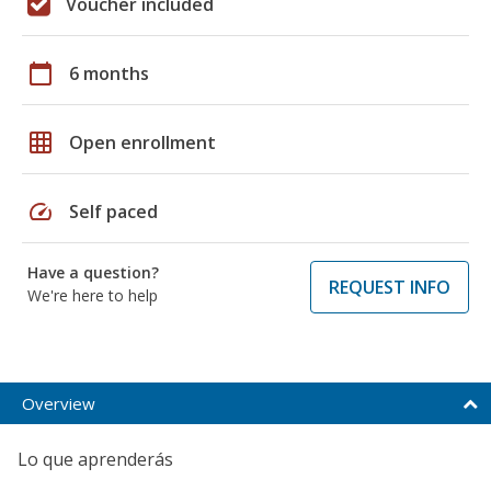
Voucher included
calendar_today
6 months
grid_on
Open enrollment
speed
Self paced
Have a question?
REQUEST INFO
We're here to help
Overview
Lo que aprenderás