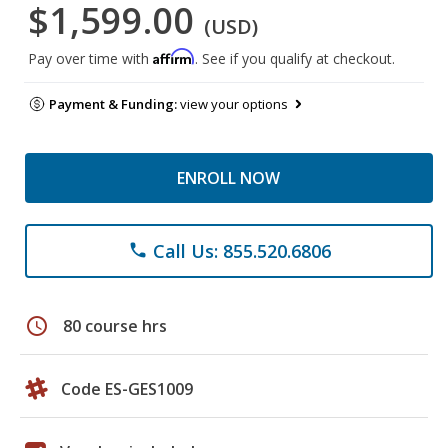
$1,599.00
(USD)
Affirm
Pay over time with
. See if you qualify at checkout.
Payment & Funding:
view your options
ENROLL NOW
Call Us: 855.520.6806
phone
schedule
80 course hrs
Code ES-GES1009