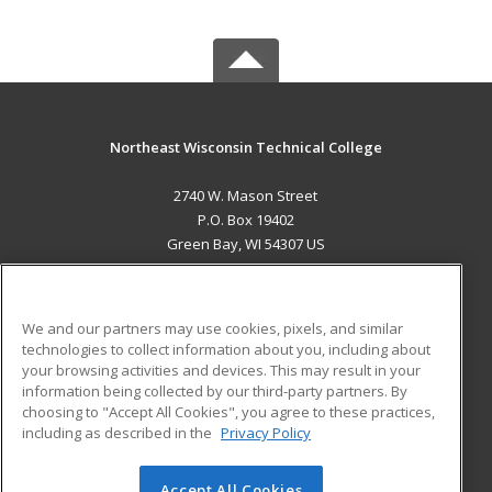
Northeast Wisconsin Technical College
2740 W. Mason Street
P.O. Box 19402
Green Bay, WI 54307 US
MAIN CONTENT
Career Training
We and our partners may use cookies, pixels, and similar
technologies to collect information about you, including about
ADDITIONAL RESOURCES
your browsing activities and devices. This may result in your
information being collected by our third-party partners. By
Military
Student Blog
choosing to "Accept All Cookies", you agree to these practices,
Financial Assistance
including as described in the
Privacy Policy
Help
Accept All Cookies